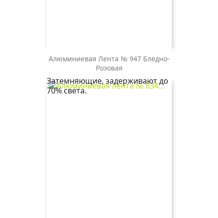
Алюминиевая Лента № 947 Бледно-
947
Розовая
бледно-
Затемняющие, задерживают до
розовая
70% света.