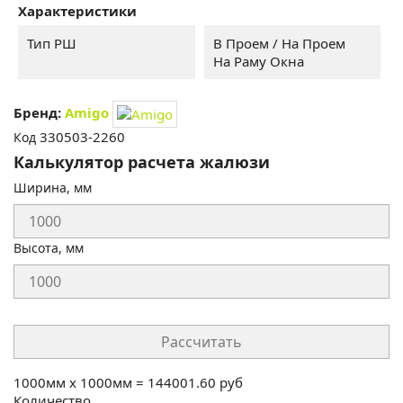
Характеристики
2260
3466
4063
слоновая
золото
персиковый
Тип РШ
В Проем / На Проем
кость
На Раму Окна
Бренд:
Amigo
330503-2260
Код
Калькулятор расчета жалюзи
Ширина, мм
Высота, мм
Рассчитать
1000
мм x
1000
мм =
144001.60
руб
Количество