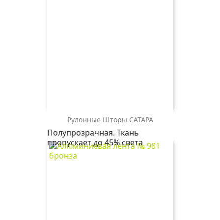
Рулонные Шторы САТАРА
САТАРА
САТАРА
Полупрозрачная. Ткань
2870
2746
пропускает до 45% света
коричневый
т.бежевый