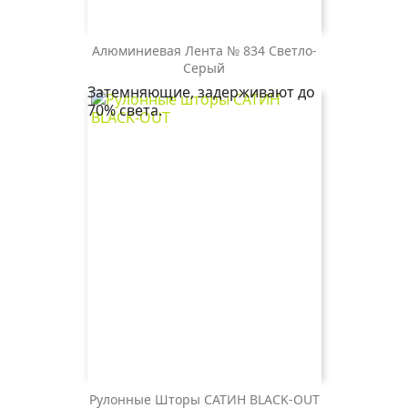
Алюминиевая Лента № 834 Светло-
834
Серый
светло-
Затемняющие, задерживают до
серый
70% света.
Рулонные Шторы САТИН BLACK-OUT