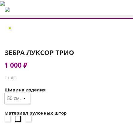
ЗЕБРА ЛУКСОР ТРИО
1 000 ₽
С НДС
Ширина изделия
Материал рулонных штор
зебра
зебра
зебра
ЛУКСОР
ЛУКСОР
ЛУКСОР
УНО
ТРИО
ТРИО