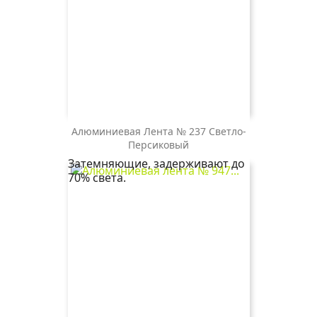
Алюминиевая Лента № 237 Светло-
237
Персиковый
светло-
Затемняющие, задерживают до
персиковый
70% света.