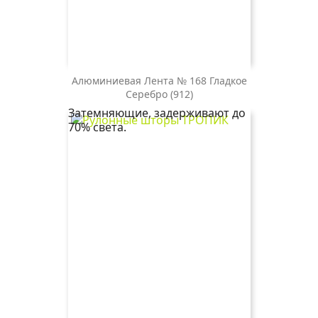
Алюминиевая Лента № 168 Гладкое
168
Серебро (912)
гладкое
Затемняющие, задерживают до
серебро(912)
70% света.