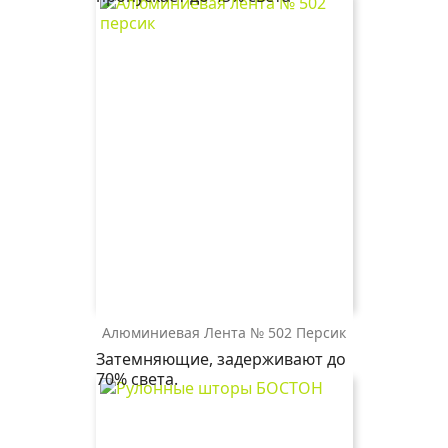
св.
серый
белый
бежевый
Алюминиевая Лента № 502 Персик
502
Затемняющие, задерживают до
персик
70% света.