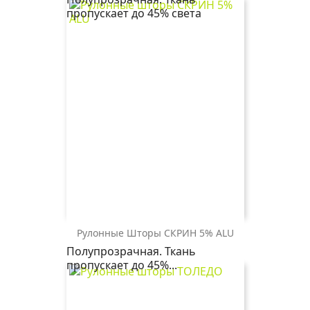
самурая
самурая
самурая
пропускает до 45% света
5501
2746
1608
св.зеленый
бежевый
серый
Рулонные Шторы СКРИН 5% ALU
СКРИН
СКРИН
СКРИН
Полупрозрачная. Ткань
5%
5%
5%
пропускает до 45%...
ALU
ALU
ALU
2261
1608
0225
св.
св.
белый