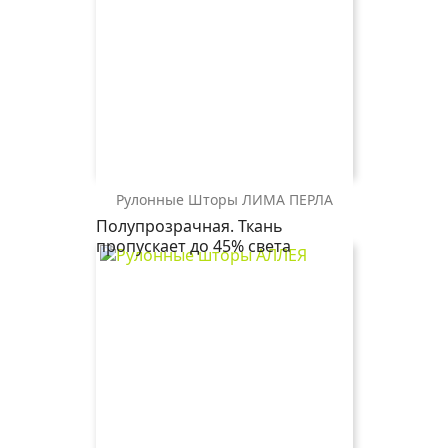
Рулонные Шторы ЛИМА ПЕРЛА
ЛИМА
ЛИМА
ЛИМА
ЛИМА
Полупрозрачная. Ткань
ПЕРЛА
ПЕРЛА
ПЕРЛА
ПЕРЛА
пропускает до 45% света
2746
2261
1852
0225
т.бежевый
св.бежевый
серый
белый