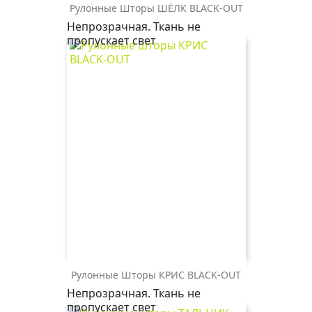
Рулонные Шторы ШЁЛК BLACK-OUT
ШЁЛК
ШЁЛК
Непрозрачная. Ткань не
BLACK-
BLACK-
пропускает свет
OUT
OUT
2259
0225
св.бежевый
белый
Рулонные Шторы КРИС BLACK-OUT
КРИС
КРИС
КРИС
КРИС
Непрозрачная. Ткань не
BLACK-
BLACK-
BLACK-
BLACK-
пропускает свет