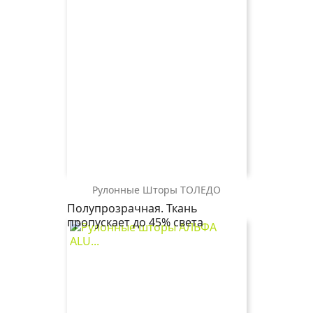
бежевый
серый
Рулонные Шторы ТОЛЕДО
ТОЛЕДО
Полупрозрачная. Ткань
0225
пропускает до 45% света
белый