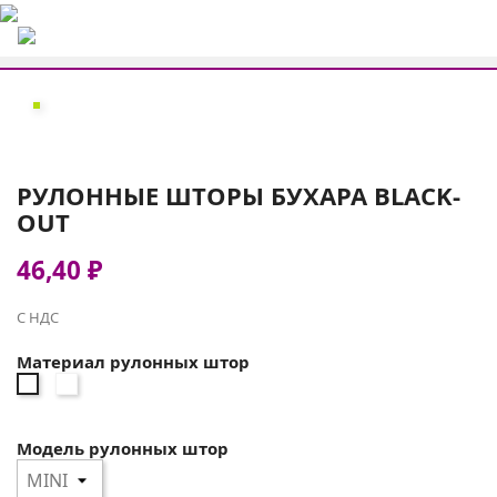
РУЛОННЫЕ ШТОРЫ БУХАРА BLACK-
OUT
46,40 ₽
С НДС
Материал рулонных штор
БУХАРА
БУХАРА
BLACK-
BLACK-
OUT
OUT
Модель рулонных штор
7013
7122
серебро
золото