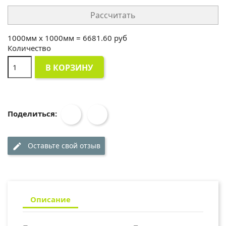
Рассчитать
1000
мм x
1000
мм =
6681.60
руб
Количество
В КОРЗИНУ
Поделиться:
Оставьте свой отзыв
edit
Описание