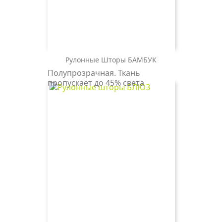
Рулонные Шторы БАМБУК
БАМБУК
Полупрозрачная. Ткань
2259
пропускает до 45% света
магнолия