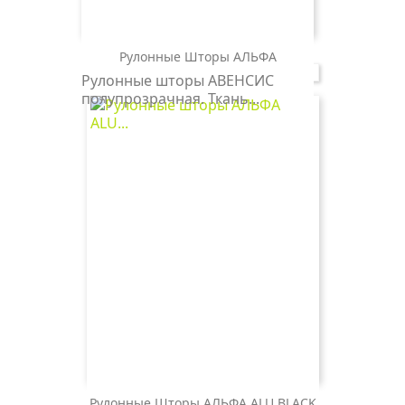
Рулонные Шторы АЛЬФА
АЛЬФА
АЛЬФА
АЛЬФА
АЛЬФА
АЛЬФА
АЛЬФА
АЛЬФА
АЛЬФА
Рулонные шторы АВЕНСИС
0225
1852
1881
1908
2261
4075
4240
5992
полупрозрачная. Ткань...
белый
серый
т.серый
черный
бежевый
красный
персиковый
бирюзовый
Рулонные Шторы АЛЬФА ALU BLACK