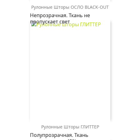
Рулонные Шторы ОСЛО BLACK-OUT
ОСЛО
ОСЛО
ОСЛО
Непрозрачная. Ткань не
BLACK-
BLACK-
BLACK-
пропускает свет
OUT
OUT
OUT
2261
2259
1608
св.
магнолия
св.
бежевый
серый
Рулонные Шторы ГЛИТТЕР
ГЛИТТЕР
ГЛИТТЕР
ГЛИТТЕР
ГЛИТТЕР
Полупрозрачная. Ткань
2406
1854
1852
0225