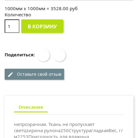
1000
мм x
1000
мм =
3528.00
руб
Количество
В КОРЗИНУ
Поделиться:
Оставьте свой отзыв
edit
Описание
непрозрачная. Ткань не пропускает
светШирина рулона250СтруктурагладкаяВес, г/
м2253Пригодность для влажных