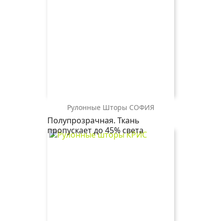
Рулонные Шторы СОФИЯ
СОФИЯ
СОФИЯ
СОФИЯ
Полупрозрачная. Ткань
2406
2259
1852
пропускает до 45% света
бежевый
магнолия
серый