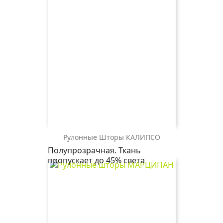
Рулонные Шторы КАЛИПСО
КАЛИПСО
КАЛИПСО
КАЛИПСО
КАЛИПСО
Полупрозрачная. Ткань
2871
2406
2261
0225
пропускает до 45% света
коричневый
бежевый
слоновая
белый
кость