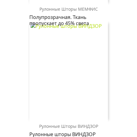
Рулонные Шторы МЕМФИС
МЕМФИС
МЕМФИС
МЕМФИС
Полупрозрачная. Ткань
2261
0225
2868
пропускает до 45% света
св.
белый
св.
бежевый
коричневый
Рулонные Шторы ВИНДЗОР
ВИНДЗОР
Рулонные шторы ВИНДЗОР