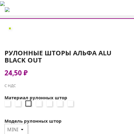
РУЛОННЫЕ ШТОРЫ АЛЬФА ALU
BLACK OUT
24,50 ₽
С НДС
Материал рулонных штор
АЛЬФА
АЛЬФА
АЛЬФА
АЛЬФА
АЛЬФА
АЛЬФА
АЛЬФА
ALU
ALU
ALU
ALU
ALU
ALU
ALU
BLACK-
BLACK-
BLACK-
BLACK-
BLACK-
BLACK-
BLACK-
Модель рулонных штор
OUT
OUT
OUT
OUT
OUT
OUT
OUT
0225
1852
2261
2406
2871
2868
1881
белый
серый
св.
бежевый
т.
св.
т.