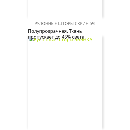
РУЛОННЫЕ ШТОРЫ СКРИН 5%
СКРИН
СКРИН
СКРИН
СКРИН
СКРИН
СКРИН
СКРИН
Полупрозрачная. Ткань
5%
5%
5%
5%
5%
5%
5%
пропускает до 45% света
2406
2261
1908
1881
1852
1608
0225
т.бежевый
св.бежевый
черный
т.серый
серый
св.серый
белый