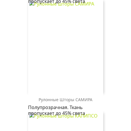
пропускает до 45% света
бежевый
графит
серый
белый
Рулонные Шторы САМИРА
САМИРА
САМИРА
САМИРА
САМИРА
Полупрозрачная. Ткань
5612
2870
2406
0225
пропускает до 45% света
бирюзовый
коричневый
бежевый
белый