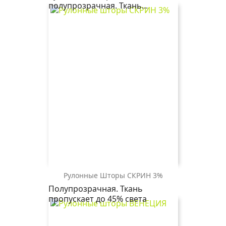
0225
полупрозрачная. Ткань...
белый
Рулонные Шторы СКРИН 3%
СКРИН
СКРИН
Полупрозрачная. Ткань
3%
3%
пропускает до 45% света
1852
2259
серый
бежевый