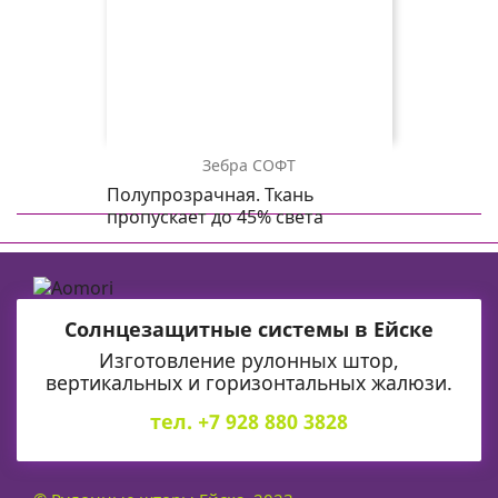
Зебра СОФТ
зебра
зебра
зебра
зебра
зебра
зебра
зебра
Полупрозрачная. Ткань
СОФТ
СОФТ
СОФТ
СОФТ
СОФТ
СОФТ
СОФТ
пропускает до 45% света
4290
4264
3210
2868
2552
2406
0225
дымчато-
светло-
лимонный
светло-
кремовый
бежевый
белый
лиловый
лиловый
коричневый
Солнцезащитные системы в Ейске
Изготовление рулонных штор,
вертикальных и горизонтальных жалюзи.
тел. +7 928 880 3828