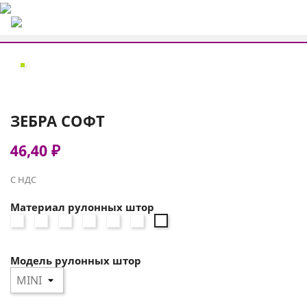
ЗЕБРА СОФТ
46,40 ₽
С НДС
Материал рулонных штор
зебра
зебра
зебра
зебра
зебра
зебра
зебра
СОФТ
СОФТ
СОФТ
СОФТ
СОФТ
СОФТ
СОФТ
4290
4264
3210
2868
2552
2406
0225
Модель рулонных штор
дымчато-
светло-
лимонный
светло-
кремовый
бежевый
белый
лиловый
лиловый
коричневый