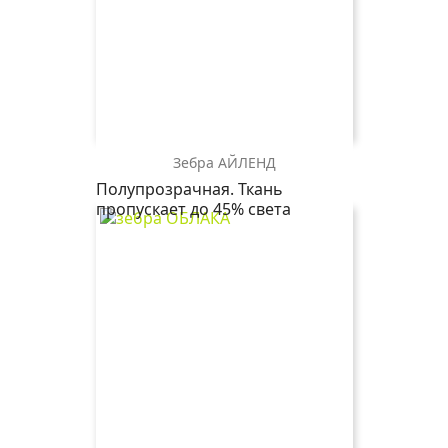
Зебра АЙЛЕНД
зебра
Полупрозрачная. Ткань
АЙЛЕНД
пропускает до 45% света
0225
белоснежный