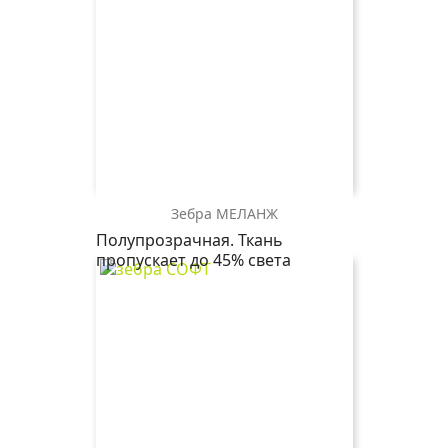
Зебра МЕЛАНЖ
зебра
зебра
зебра
зебра
Полупрозрачная. Ткань
МЕЛАНЖ
МЕЛАНЖ
МЕЛАНЖ
МЕЛАНЖ
пропускает до 45% света
4077
4824
4290
1608
красный
сиреневый
оранжевый
светло-
серый