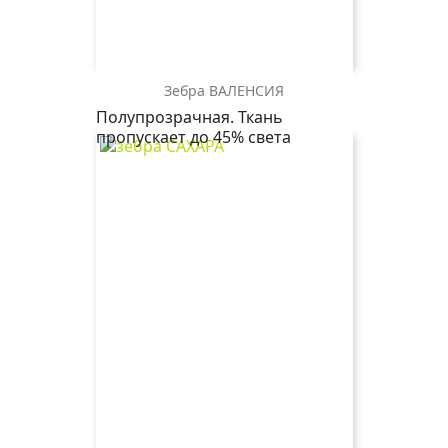
Зебра ВАЛЕНСИЯ
зебра
зебра
зебра
зебра
Полупрозрачная. Ткань
ВАЛЕНСИЯ
ВАЛЕНСИЯ
ВАЛЕНСИЯ
ВАЛЕНСИЯ
пропускает до 45% света
2871
2261
1852
0225
т.коричневый
св.бежевый
серый
белый