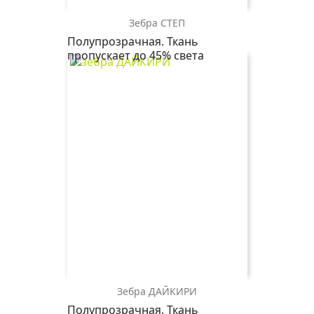
Зебра СТЕП
зебра
зебра
Полупрозрачная. Ткань
СТЕП
СТЕП
пропускает до 45% света
2406
1852
бежевый
серый
Зебра ДАЙКИРИ
зебра
зебра
зебра
Полупрозрачная. Ткань