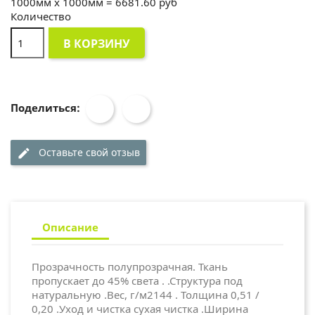
1000
мм x
1000
мм =
6681.60
руб
Количество
В КОРЗИНУ
Поделиться:
Оставьте свой отзыв
edit
Описание
Прозрачность полупрозрачная. Ткань
пропускает до 45% света . .Структура под
натуральную .Вес, г/м2144 . Толщина 0,51 /
0,20 .Уход и чистка сухая чистка .Ширина