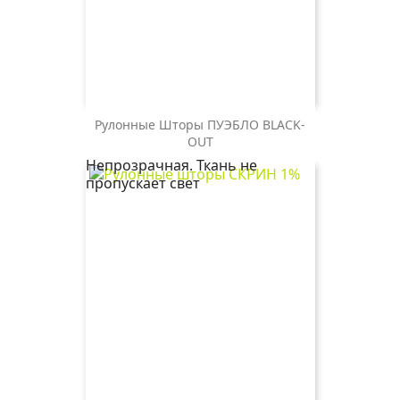
Рулонные Шторы ПУЭБЛО BLACK-
ПУЭБЛО
ПУЭБЛО
OUT
BLACK-
BLACK-
Непрозрачная. Ткань не
OUT
OUT
пропускает свет
2870
2406
коричневый
бежевый