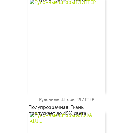
золото
бежевый
магнолия
Рулонные Шторы ГЛИТТЕР
ГЛИТТЕР
ГЛИТТЕР
ГЛИТТЕР
ГЛИТТЕР
Полупрозрачная. Ткань
2406
1854
1852
0225
пропускает до 45% света
бежевый
графит
серый
белый