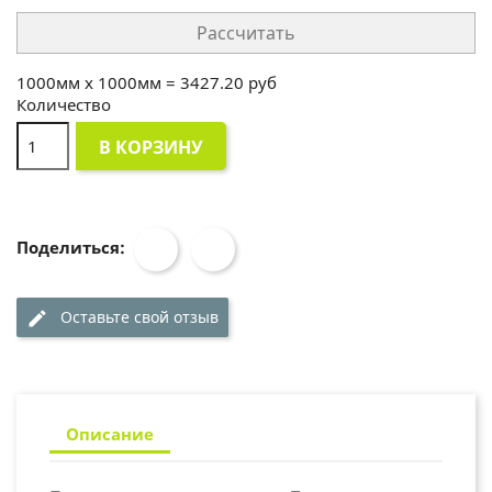
Рассчитать
1000
мм x
1000
мм =
3427.20
руб
Количество
В КОРЗИНУ
Поделиться:
Оставьте свой отзыв
edit
Описание