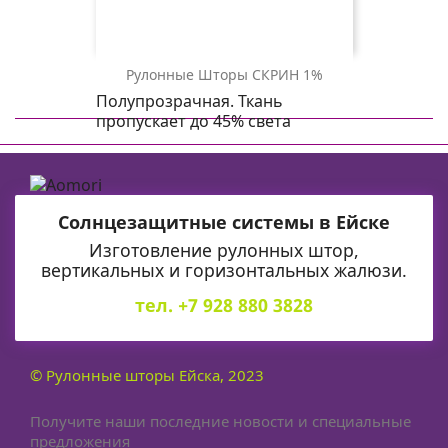
Рулонные Шторы СКРИН 1%
СКРИН
СКРИН
СКРИН
Полупрозрачная. Ткань
1%
1%
1%
пропускает до 45% света
2261
0225
1608
св.
белый
св.
бежевый
серый
Солнцезащитные системы в Ейске
Изготовление рулонных штор,
вертикальных и горизонтальных жалюзи.
тел. +7 928 880 3828
© Рулонные шторы Ейска, 2023
Получите наши последние новости и специальные
предложения