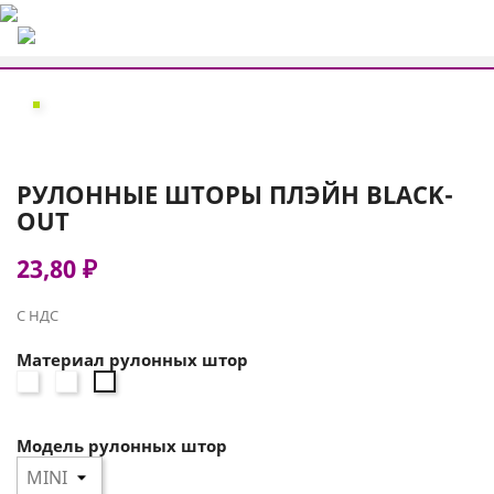
РУЛОННЫЕ ШТОРЫ ПЛЭЙН BLACK-
OUT
23,80 ₽
С НДС
Материал рулонных штор
ПЛЭЙН
ПЛЭЙН
ПЛЭЙН
BLACK-
BLACK-
BLACK-
OUT
OUT
OUT
Модель рулонных штор
2261
1852
0225
св.
серый
белый
бежевый