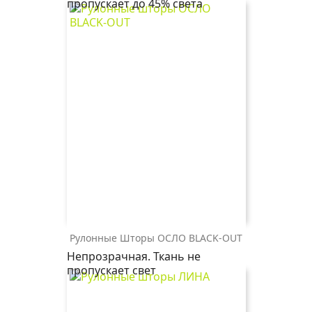
пропускает до 45% света
4059
розовый
Рулонные Шторы ОСЛО BLACK-OUT
ОСЛО
ОСЛО
ОСЛО
Непрозрачная. Ткань не
BLACK-
BLACK-
BLACK-
пропускает свет
OUT
OUT
OUT
2261
2259
1608
св.
магнолия
св.