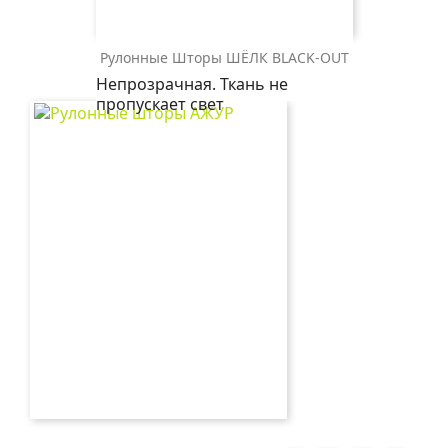
Рулонные Шторы ШЁЛК BLACK-OUT
ШЁЛК
ШЁЛК
Непрозрачная. Ткань не
BLACK-
BLACK-
пропускает свет
OUT
OUT
2259
0225
св.бежевый
белый